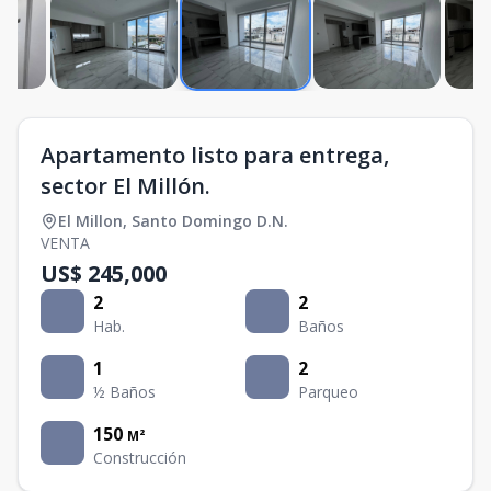
Apartamento listo para entrega,
sector El Millón.
El Millon
,
Santo Domingo D.N.
VENTA
US$ 245,000
2
2
Hab.
Baños
1
2
½ Baños
Parqueo
150
M²
Construcción