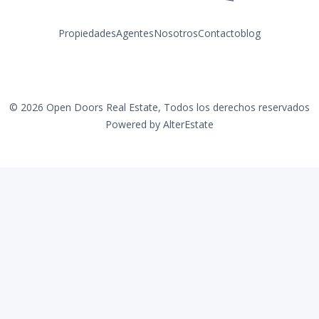
Propiedades
Agentes
Nosotros
Contacto
blog
Facebook
Instagram
LinkedIn
YouTube
©
2026
Open Doors Real Estate
,
Todos los derechos reservados
Powered by
AlterEstate